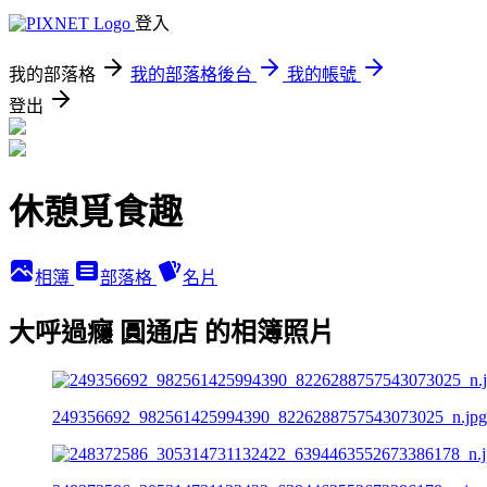
登入
我的部落格
我的部落格後台
我的帳號
登出
休憩覓食趣
相簿
部落格
名片
大呼過癮 圓通店 的相簿照片
249356692_982561425994390_8226288757543073025_n.jpg