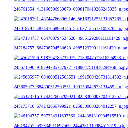
246761354_413166596939878_8998170410266245335_n.jpg
247018791_487447668969146_5616371255131053765_n.jpg
247184757_664708794534628_4985129290111161429_n.jpg
245671596_918794785737977_7189047511816294958_n.jpg
245605977_684800512503551_1991500428731314592_n.jpg
245173716_674242666799921_8258300003204012257_n.jpg
246194757_597334911697560_2444381310984515519_n.jpg