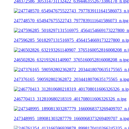
248372586_305314731132422_6394463552673386178_n.jpg
247748570_654947675522743_7977839111641586073_n.jpg
247596285_5018297131516975_4564154669173227800_n.j
246502826_632193261140907_3765160052816008208_n.jpg
247376165_590592802362872_2034418070635175565_n.jpg
246770413_312810680218319_401708011606326326_n.jpg
247348995_189081303287779_1660068373269409707_n.jpg