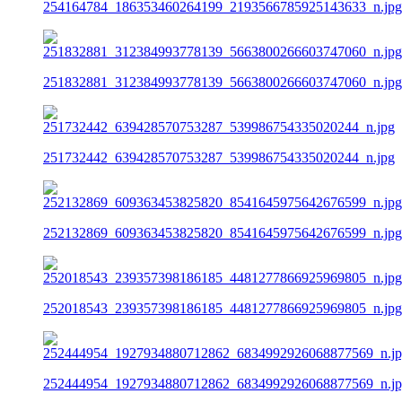
254164784_186353460264199_2193566785925143633_n.jpg
251832881_312384993778139_5663800266603747060_n.jpg
251732442_639428570753287_539986754335020244_n.jpg
252132869_609363453825820_8541645975642676599_n.jpg
252018543_239357398186185_4481277866925969805_n.jpg
252444954_1927934880712862_6834992926068877569_n.j