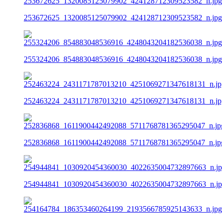
253672625_1320085125079902_424128712309523582_n.jpg
255324206_854883048536916_4248043204182536038_n.jpg
252463224_2431171787013210_4251069271347618131_n.jp
252836868_1611900442492088_5711768781365295047_n.jp
254944841_1030920454360030_4022635004732897663_n.j