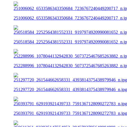
251006062_6533586343350684_7236767240449200717_n.j
250518584_2252564381552331_9197974920990081652_n.j
252288996_1078044132942830_5073725467685263882_n.j
251297720_261544662658331_4393814375438979946_n.jpg
250393791_629193921439733_7591367128090272783_n.jpg