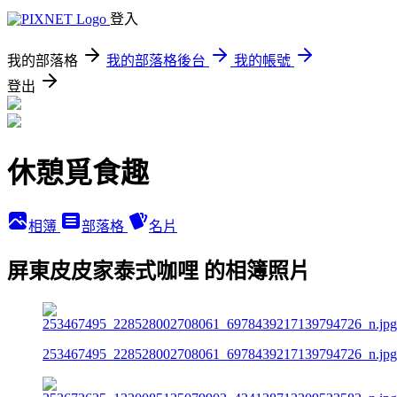
登入
我的部落格
我的部落格後台
我的帳號
登出
休憩覓食趣
相簿
部落格
名片
屏東皮皮家泰式咖哩 的相簿照片
253467495_228528002708061_6978439217139794726_n.jpg