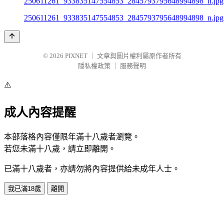
250611261_933835147554853_2845793795648994898_n.jpg
© 2026
PIXNET
｜
文章與圖片權利屬原作者所有
隱私權政策
｜
服務聲明
⚠️
成人內容提醒
本部落格內容僅限年滿十八歲者瀏覽。
若您未滿十八歲，請立即離開。
已滿十八歲者，亦請勿將內容提供給未成年人士。
我已滿18歲
離開