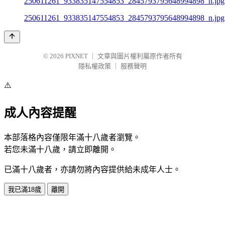
250611261_933835147554853_2845793795648994898_n.jpg
© 2026
PIXNET
｜
文章與圖片權利屬原作者所有
隱私權政策
｜
服務聲明
⚠️
成人內容提醒
本部落格內容僅限年滿十八歲者瀏覽。
若您未滿十八歲，請立即離開。
已滿十八歲者，亦請勿將內容提供給未成年人士。
我已滿18歲
離開