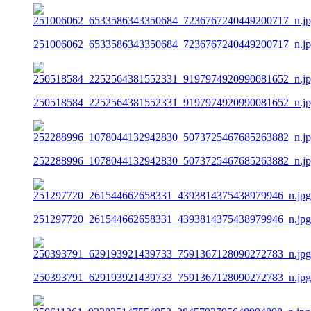
251006062_6533586343350684_7236767240449200717_n.j
250518584_2252564381552331_9197974920990081652_n.j
252288996_1078044132942830_5073725467685263882_n.j
251297720_261544662658331_4393814375438979946_n.jpg
250393791_629193921439733_7591367128090272783_n.jpg