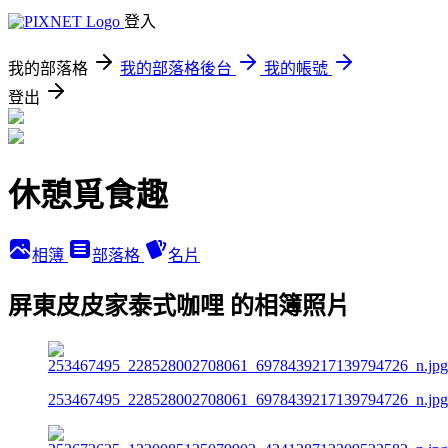
登入
我的部落格
我的部落格後台
我的帳號
登出
休憩覓食趣
相簿
部落格
名片
屏東皮皮家泰式咖哩 的相簿照片
253467495_228528002708061_6978439217139794726_n.jpg