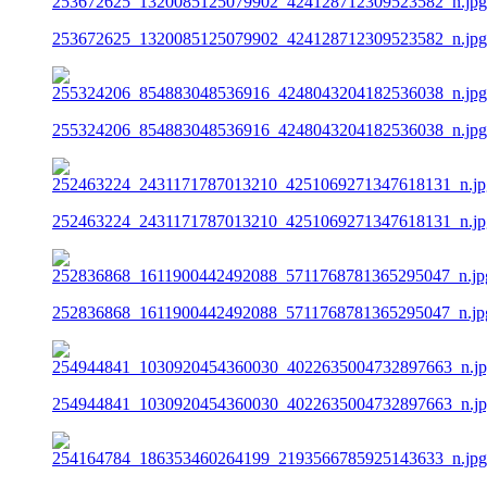
253672625_1320085125079902_424128712309523582_n.jpg
255324206_854883048536916_4248043204182536038_n.jpg
252463224_2431171787013210_4251069271347618131_n.jp
252836868_1611900442492088_5711768781365295047_n.jp
254944841_1030920454360030_4022635004732897663_n.j