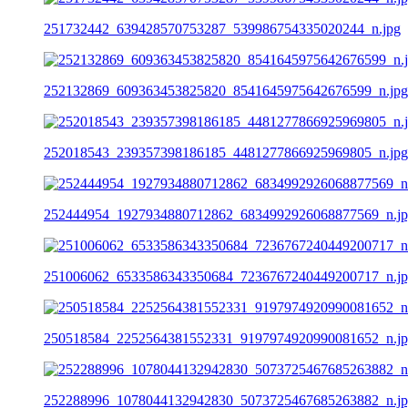
251732442_639428570753287_539986754335020244_n.jpg
252132869_609363453825820_8541645975642676599_n.jpg
252018543_239357398186185_4481277866925969805_n.jpg
252444954_1927934880712862_6834992926068877569_n.j
251006062_6533586343350684_7236767240449200717_n.j
250518584_2252564381552331_9197974920990081652_n.j
252288996_1078044132942830_5073725467685263882_n.j