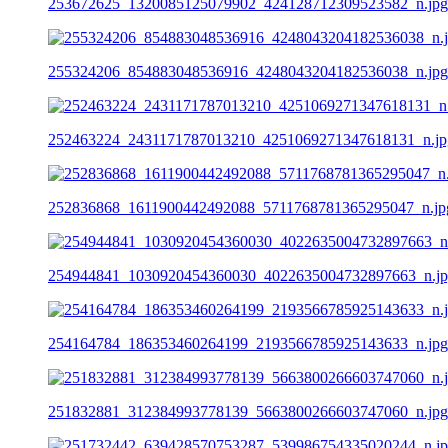
253672625_1320085125079902_424128712309523582_n.jpg
255324206_854883048536916_4248043204182536038_n.jpg
252463224_2431171787013210_4251069271347618131_n.jp
252836868_1611900442492088_5711768781365295047_n.jp
254944841_1030920454360030_4022635004732897663_n.j
254164784_186353460264199_2193566785925143633_n.jpg
251832881_312384993778139_5663800266603747060_n.jpg