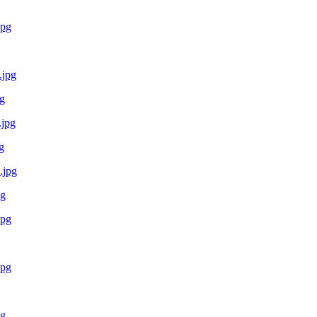
g
g
pg