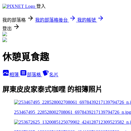
登入
我的部落格
我的部落格後台
我的帳號
登出
休憩覓食趣
相簿
部落格
名片
屏東皮皮家泰式咖哩 的相簿照片
253467495_228528002708061_6978439217139794726_n.jpg