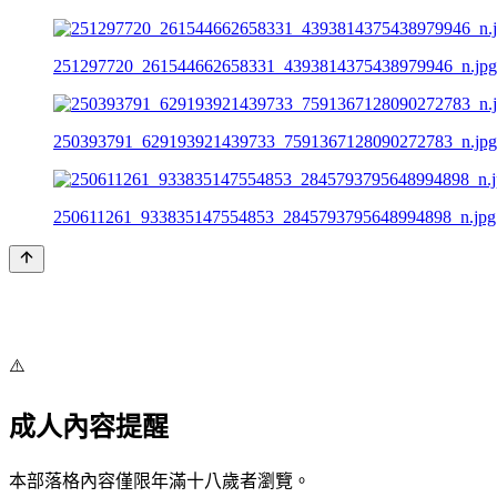
251297720_261544662658331_4393814375438979946_n.jpg
250393791_629193921439733_7591367128090272783_n.jpg
250611261_933835147554853_2845793795648994898_n.jpg
⚠️
成人內容提醒
本部落格內容僅限年滿十八歲者瀏覽。