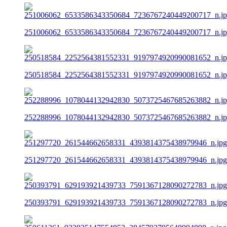
251006062_6533586343350684_7236767240449200717_n.j
250518584_2252564381552331_9197974920990081652_n.j
252288996_1078044132942830_5073725467685263882_n.j
251297720_261544662658331_4393814375438979946_n.jpg
250393791_629193921439733_7591367128090272783_n.jpg