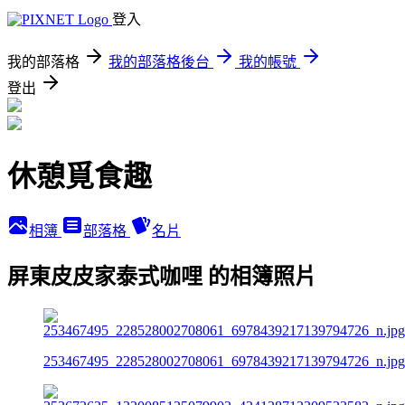
登入
我的部落格
我的部落格後台
我的帳號
登出
休憩覓食趣
相簿
部落格
名片
屏東皮皮家泰式咖哩 的相簿照片
253467495_228528002708061_6978439217139794726_n.jpg