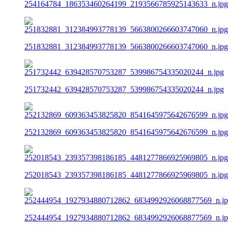
254164784_186353460264199_2193566785925143633_n.jpg
251832881_312384993778139_5663800266603747060_n.jpg
251732442_639428570753287_539986754335020244_n.jpg
252132869_609363453825820_8541645975642676599_n.jpg
252018543_239357398186185_4481277866925969805_n.jpg
252444954_1927934880712862_6834992926068877569_n.j