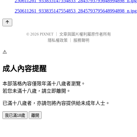
250611261_933835147554853_2845793795648994898_n.jpg
© 2026
PIXNET
｜
文章與圖片權利屬原作者所有
隱私權政策
｜
服務聲明
⚠️
成人內容提醒
本部落格內容僅限年滿十八歲者瀏覽。
若您未滿十八歲，請立即離開。
已滿十八歲者，亦請勿將內容提供給未成年人士。
我已滿18歲
離開