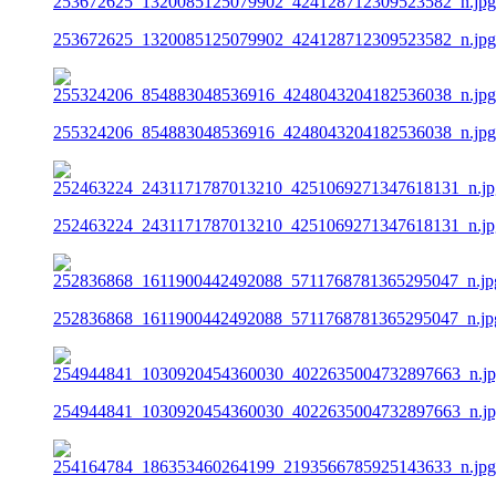
253672625_1320085125079902_424128712309523582_n.jpg
255324206_854883048536916_4248043204182536038_n.jpg
252463224_2431171787013210_4251069271347618131_n.jp
252836868_1611900442492088_5711768781365295047_n.jp
254944841_1030920454360030_4022635004732897663_n.j