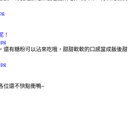
呢！
，還有糖粉可以沾來吃哦，甜甜軟軟的口感當成飯後甜
~
各位還不快點衝鴨