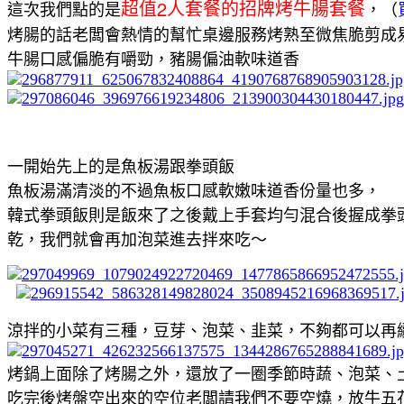
2
超值
人套餐的招牌烤牛腸套餐
這次我們點的是
，（
烤腸的話老闆會熱情的幫忙桌邊服務烤熟至微焦脆剪成
牛腸口感偏脆有嚼勁，豬腸偏油軟味道香
一開始先上的是魚板湯跟拳頭飯
魚板湯滿清淡的不過魚板口感軟嫩味道香份量也多，
韓式拳頭飯則是飯來了之後戴上手套均勻混合後握成拳
乾，我們就會再加泡菜進去拌來吃～
涼拌的小菜有三種，豆芽、泡菜、韭菜，不夠都可以再
烤鍋上面除了烤腸之外，還放了一圈季節時蔬、泡菜、
吃完後烤盤空出來的空位老闆請我們不要空燒，放牛五