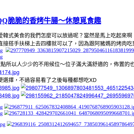
QQ脆脆的香烤牛腸～休憩覓食趣
愛韓式美食的我們怎麼可以放過呢？當然是馬上吃起來啊
直接搭手扶梯上去四樓就可以了，因為跟阿豬媽的烤肉吃
飯點所以人少少的不用候位～位子滿大滿舒適的，佈置的
便選擇，不過容易看了之後每種都想吃XD